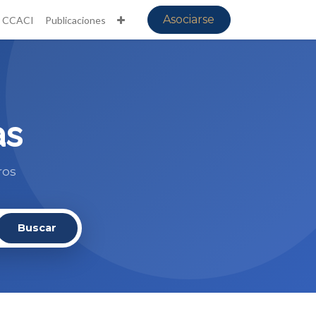
Asociarse
CCACI
Publicaciones
as
ros
Buscar