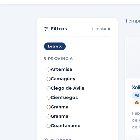
1
empr
Filtros
Limpiar
Letra:
X
PROVINCIA
Artemisa
Camagüey
Xol
Ciego de Ávila
S
Cienfuegos
Granma
Fab
Granma
de 
Calle 2
Guantánamo
de 
Holguín