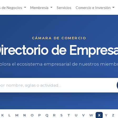
 de Negocios
Membresía
Servicios
Comercio e Inversión
CÁMARA DE COMERCIO
irectorio de Empres
plora el ecosistema empresarial de nuestros miemb
K
L
M
N
O
P
Q
R
S
T
U
V
W
X
Y
Z