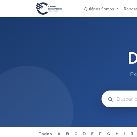
Quiénes Somos
Rondas
D
Ex
Todos
A
B
C
D
E
F
G
H
I
J