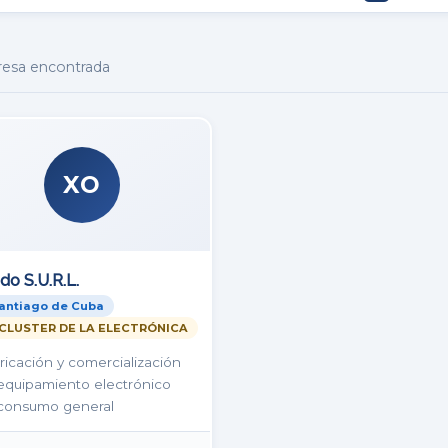
esa encontrada
XO
Comunícate
Contáctenos
ido S.U.R.L.
(53) 78381321
antiago de Cuba
(53) 78381322
CLUSTER DE LA ELECTRÓNICA
(53) 78381654
ricación y comercialización
equipamiento electrónico
1 no. 661 esq. a A, El Vedado, Plaza de la Revolución, La 
consumo general