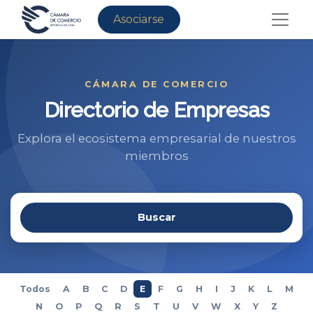
Asociarse
CÁMARA DE COMERCIO
Directorio de Empresas
Explora el ecosistema empresarial de nuestros
miembros
Buscar
Todos
A
B
C
D
E
F
G
H
I
J
K
L
M
N
O
P
Q
R
S
T
U
V
W
X
Y
Z