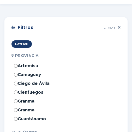
Filtros
Limpiar
Letra:
E
PROVINCIA
Artemisa
Camagüey
Ciego de Ávila
Cienfuegos
Granma
Granma
Guantánamo
Holguín