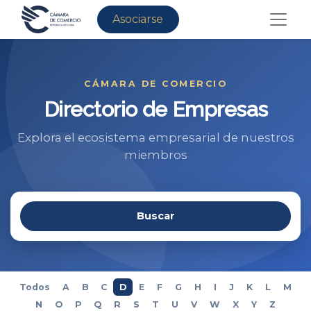
Asociarse
CÁMARA DE COMERCIO
Directorio de Empresas
Explora el ecosistema empresarial de nuestros
miembros
Buscar
Todos
A
B
C
D
E
F
G
H
I
J
K
L
M
N
O
P
Q
R
S
T
U
V
W
X
Y
Z