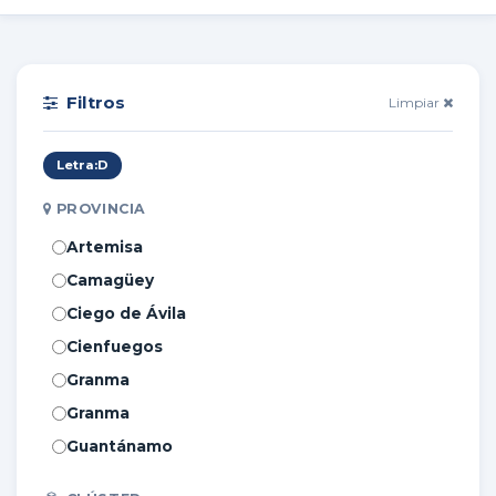
Filtros
Limpiar
Letra:
D
PROVINCIA
Artemisa
Camagüey
Ciego de Ávila
Cienfuegos
Granma
Granma
Guantánamo
Holguín