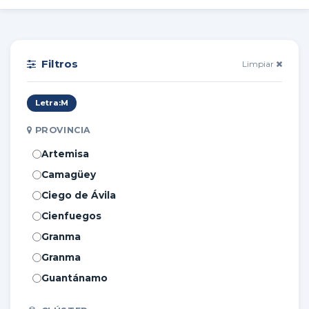
Filtros
Limpiar
Letra:
M
PROVINCIA
Artemisa
Camagüey
Ciego de Ávila
Cienfuegos
Granma
Granma
Guantánamo
Holguín