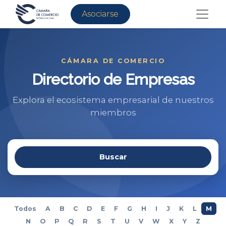
Asociarse
CÁMARA DE COMERCIO
Directorio de Empresas
Explora el ecosistema empresarial de nuestros
miembros
Buscar
Todos
A
B
C
D
E
F
G
H
I
J
K
L
M
N
O
P
Q
R
S
T
U
V
W
X
Y
Z