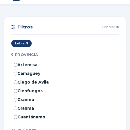
Filtros
Limpiar
Letra:
N
PROVINCIA
Artemisa
Camagüey
Ciego de Ávila
Cienfuegos
Granma
Granma
Guantánamo
Holguín