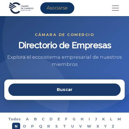
Asociarse
CÁMARA DE COMERCIO
Directorio de Empresas
Explora el ecosistema empresarial de nuestros
miembros
Buscar
Todos
A
B
C
D
E
F
G
H
I
J
K
L
M
N
O
P
Q
R
S
T
U
V
W
X
Y
Z