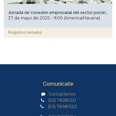
Jornada de conexión empresarial del sector porcino
27 de mayo de 2025
-
9:00
(
America/Havana
)
Registros cerrados
Comunícate
Contáctenos
(53) 78381321
(53) 78381322